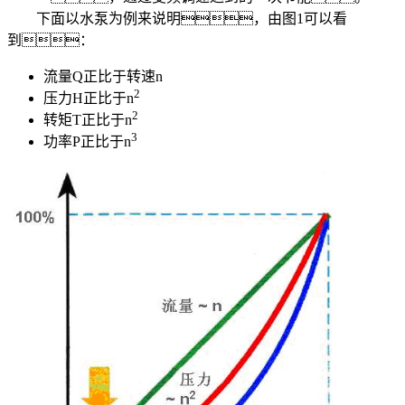
下面以水泵为例来说明，由图1可以看
到：
流量Q正比于转速n
2
压力H正比于n
2
转矩T正比于n
3
功率P正比于n