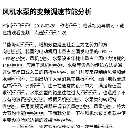
风机水泵的变频调速节能分析
时间：2018-02-28 作者：榴莲视频导航污下载
在线观看变频 点击：
次
节能降耗、增加效益是全社会应为之努力的方
向。我国的电动机用电量占全国发电量的60％～
70％，风机、水泵设备年耗电量占全国电力消耗的
1/3。应用于风机、水泵等设备的传统方法是通
过调节出口或入口的挡板、阀门开度来控制给风量和给
水量，其输出功率大量消耗在挡板、阀门地截流过
程中。另外，由于在通常的设计中为了满足峰值需
求，水泵选型的裕量往往过大，也造成了不
应有的浪费。根据风机、水泵类的转矩特
性，采用变频调速器来调节流量、风量，将大
大节约电能。下面就分析一下在风机水泵类负载中使
用变频器所能达到的效果。
一，通过变频调速达到的一次节能。