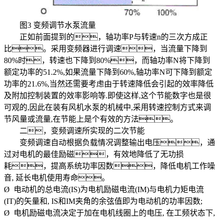
图3 变频调节水泵流量
正如前面提到的，轴功率P与转速n的三次方成正
比。采用变频器进行调速，当流量下降到
80%时，转速也下降到80%，而轴功率N将下降到
额定功率的51.2%,如果流量下降到60%,轴功率N可下降到额定
功率的21.6%,当然还需要考虑由于转速降低会引起的效率降低
及附加控制装置的效率影响等.即使这样,这个节能数字也是很
可观的,因此在装有风机水泵的机械中,采用转速控制方式来调
节风量或流量,在节能上是个有效的方法。
二，变频调速所实现的二次节能
变频调速自动根据负载情况调整输出电压，通
过对电机的最佳励磁，有效地降低了无功损
耗，提高系统功率因数，降低电机工作噪
音, 延长电机使用寿命。
Ø 电动机的总电流(IS)为电机励磁电流(IM)与电机力矩电流
(IT)的矢量和, IS和IM夹角的余弦值即为电动机的功率因数;
Ø 电机励磁电流决定于加在电机线圈上的电压, 在工频状态下,