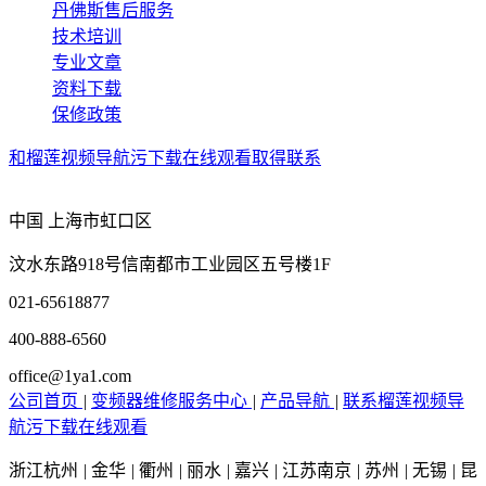
丹佛斯售后服务
技术培训
专业文章
资料下载
保修政策
和榴莲视频导航污下载在线观看取得联系
中国 上海市虹口区
汶水东路918号信南都市工业园区五号楼1F
021-65618877
400-888-6560
office@1ya1.com
公司首页
|
变频器维修服务中心
|
产品导航
|
联系榴莲视频导
航污下载在线观看
浙江杭州
|
金华
|
衢州
|
丽水
|
嘉兴
|
江苏南京
|
苏州
|
无锡
|
昆